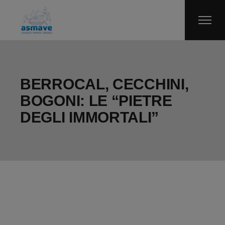
Skip
to
the
content
BERROCAL, CECCHINI,
BOGONI: LE “PIETRE
DEGLI IMMORTALI”