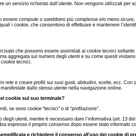
e un servizio richiesto dall’utente. Non vengono utilizzati per s
ero essere compiute o sarebbero più complesse e/o meno sicure,
le quali i cookie, che consentono di effettuare e mantenere l’ident
ecisato che possono essere assimilati ai cookie tecnici soltanto se
forma aggregata sul numero degli utenti e su come questi visitano i
 cookie tecnici.
 in rete e creare profili sui suoi gusti, abitudini, scelte, ecc. C
à manifestate dallo stesso utente nella navigazione online.
 dei cookie sul suo terminale?
ndi, se sono cookie “tecnici” o di “profilazione”.
o degli utenti, mentre è necessario dare l’informativa (art. 13 de
abbia espresso il proprio consenso dopo essere stato informato c
a semplificata e richiedere il consenso all’uso dei cookie di p