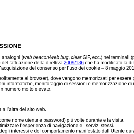
ESSIONE
i analoghi (
web
beacon/web bug
,
clear
GIF, ecc.) nei terminali
 dell’attuazione della direttiva
2009/136
che ha modificato la dir
 l’acquisizione del consenso per l’uso dei cookie – 8 maggio 201
 (solitamente al browser), dove vengono memorizzati per essere poi
ni informatiche, monitoraggio di sessioni e memorizzazione di i
 in numero molto elevato.
ll’altra del sito web.
(come nome utente e password) più volte durante e la visita.
ttimizzare l’esperienza di navigazione e i servizi stessi.
 degli interessi e del comportamento manifestato dall’Utente dur