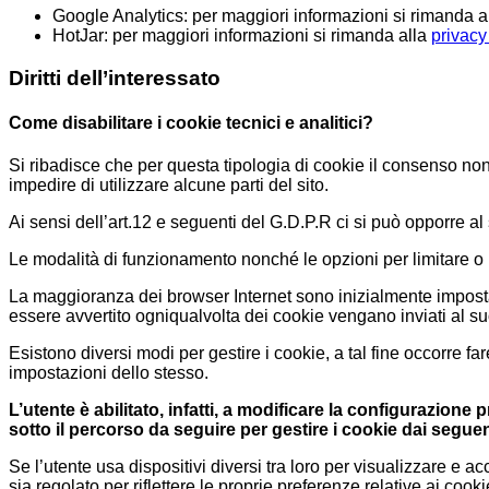
Google Analytics: per maggiori informazioni si rimanda a
HotJar: per maggiori informazioni si rimanda alla
privacy
Diritti dell’interessato
Come disabilitare i cookie tecnici e analitici?
Si ribadisce che per questa tipologia di cookie il consenso n
impedire di utilizzare alcune parti del sito.
Ai sensi dell’art.12 e seguenti del G.D.P.R ci si può opporre al
Le modalità di funzionamento nonché le opzioni per limitare o 
La maggioranza dei browser Internet sono inizialmente impostat
essere avvertito ogniqualvolta dei cookie vengano inviati al su
Esistono diversi modi per gestire i cookie, a tal fine occorre f
impostazioni dello stesso.
L’utente è abilitato, infatti, a modificare la configurazione p
sotto il percorso da seguire per gestire i cookie dai segue
Se l’utente usa dispositivi diversi tra loro per visualizzare e 
sia regolato per riflettere le proprie preferenze relative ai co