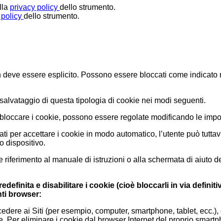
lla
privacy policy
dello strumento.
 policy
dello strumento.
on deve essere esplicito. Possono essere bloccati come indicat
 salvataggio di questa tipologia di cookie nei modi seguenti.
bloccare i cookie, possono essere regolate modificando le impos
i per accettare i cookie in modo automatico, l’utente può tuttav
o dispositivo.
are riferimento al manuale di istruzioni o alla schermata di aiuto 
redefinita e disabilitare i cookie (cioè bloccarli in via definit
nti browser:
accedere ai Siti (per esempio, computer, smartphone, tablet, ecc.
okie. Per eliminare i cookie dal browser Internet del proprio smar