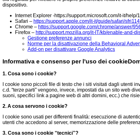
dispositivo.
Internet Explorer -https://support.microsoft.com/it-it/h
Safari –
https://support.apple.com/it-it/guide/safari/sfri1
Chrome –
https://support.google.com/chrome/answer/95
Firefox –
http://support.mozilla.org/it-IT/kb/enable-and-
Gestione preferenze annunci
Norme per la disattivazione della Behavioral Adver
Add-on per disattivare Google Analytics
Informativa e consenso per l’uso dei cookieDom
1. Cosa sono i cookie?
I cookie sono piccoli file di testo che i siti visitati dagli utent
c.d. “terze parti” vengono, invece, impostati da un sito web d
suoni, specifici link a pagine web di altri domini, ecc.) che risi
2. A cosa servono i cookie?
I cookie sono usati per differenti finalità: esecuzione di auten
utenti che accedono al server, memorizzazione delle preferenz
3. Cosa sono i cookie “tecnici”?