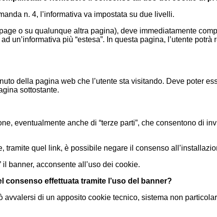
nda n. 4, l’informativa va impostata su due livelli.
 page o su qualunque altra pagina), deve immediatamente compa
ad un’informativa più “estesa”. In questa pagina, l’utente potrà 
enuto della pagina web che l’utente sta visitando. Deve poter esse
agina sottostante.
azione, eventualmente anche di “terze parti”, che consentono di in
e, tramite quel link, è possibile negare il consenso all’installaz
 il banner, acconsente all’uso dei cookie.
 consenso effettuata tramite l’uso del banner?
può avvalersi di un apposito cookie tecnico, sistema non particol