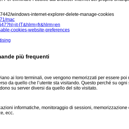
elp/17442/windows-internet-explorer-delete-manage-cookies
1471/mac
647?hl=it-IT&hlrm=fr&hlrm=en
disable-cookies-website-preferences
tising
ande più frequenti
i inviano ai loro terminali, ove vengono memorizzati per essere poi r
iverso da quello che l’utente sta visitando. Questo perché su og
edono su server diversi da quello del sito visitato.
ticazioni informatiche, monitoraggio di sessioni, memorizzazione 
e, ecc.