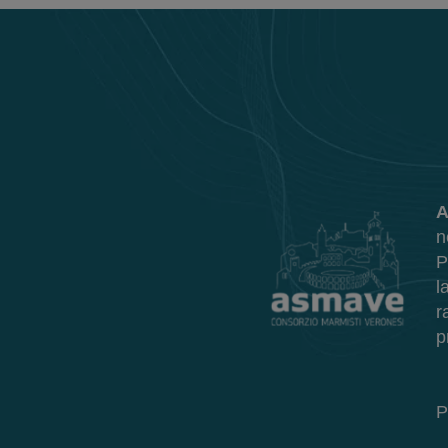
A
n
P
l
r
p
P