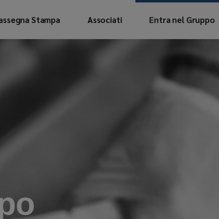
assegna Stampa
Associati
Entra nel Gruppo
blicazioni
aloghi Associati
ubblicazioni
ataloghi Associati
ppo