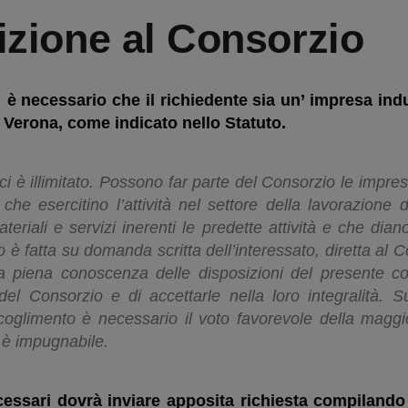
rizione al Consorzio
 è necessario che il richiedente sia un’ impresa ind
i Verona, come indicato nello Statuto.
 illimitato. Possono far parte del Consorzio le imprese 
 che esercitino l’attività nel settore della lavorazione 
teriali e servizi inerenti le predette attività e che dia
è fatta su domanda scritta dell’interessato, diretta al Co
a piena conoscenza delle disposizioni del presente co
 del Consorzio e di accettarle nella loro integralità.
ccoglimento è necessario il voto favorevole della magg
è impugnabile.
necessari dovrà inviare apposita richiesta compila