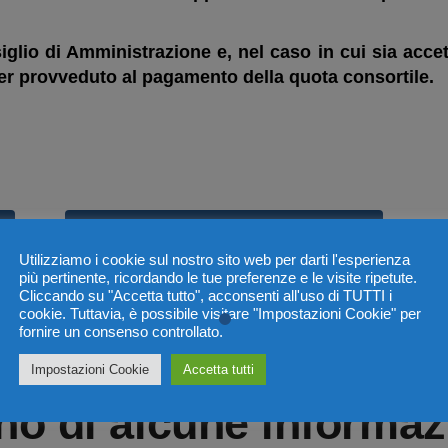
glio di Amministrazione e, nel caso in cui sia accett
er provveduto al pagamento della quota consortile.
Compila la Scheda Dati Associato
Utilizziamo i cookie sul nostro sito web per darti l'esperienza
più pertinente, ricordando le tue preferenze e le visite ripetute.
Cliccando su "Accetta tutto", acconsenti all'uso di TUTTI i
cookie. Tuttavia, è possibile visitare "Impostazioni Cookie" per
fornire un consenso controllato.
Impostazioni Cookie
Accetta tutti
o di alcune informaz