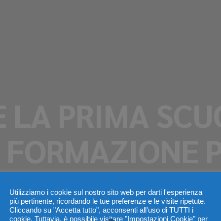
 LA PRIMA SCU
 FORMAZIONE P
E LE PIETRE N
Utilizziamo i cookie sul nostro sito web per darti l'esperienza
più pertinente, ricordando le tue preferenze e le visite ripetute.
Cliccando su "Accetta tutto", acconsenti all'uso di TUTTI i
cookie. Tuttavia, è possibile visitare "Impostazioni Cookie" per