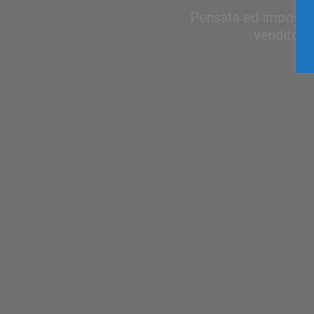
Pensata ed impostat
venditori 