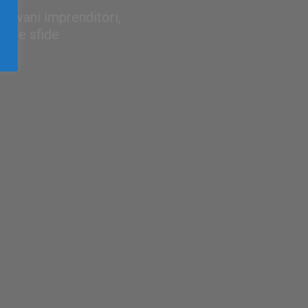
iovani imprenditori,
uove sfide