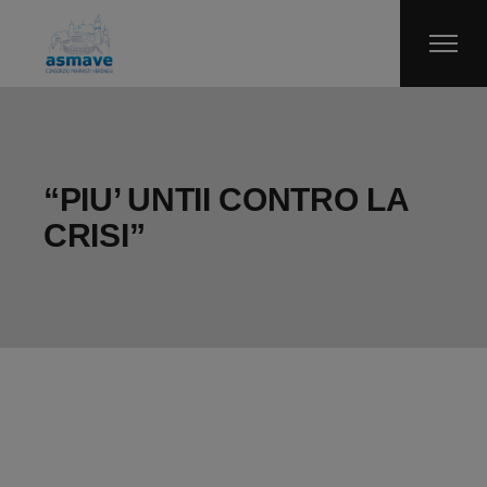
Skip
to
the
content
“PIU’ UNTII CONTRO LA
CRISI”