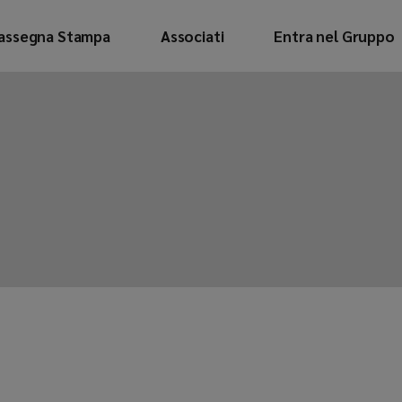
assegna Stampa
Associati
Entra nel Gruppo
blicazioni
aloghi Associati
ubblicazioni
ataloghi Associati