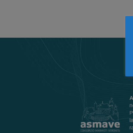
A
n
P
l
r