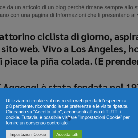
ce da un articolo di un blog perché rimane sempre allo st
no con una pagina di Informazioni che li presentano ai vi
attorino ciclista di giorno, aspi
 sito web. Vivo a Los Angeles, h
piace la piña colada. (E prender
 Aggeggi è stata fondata nel 197
eggi di ottima qualità. Situata
Utilizziamo i cookie sul nostro sito web per darti l'esperienza
più pertinente, ricordando le tue preferenze e le visite ripetute.
2.000 persone e realizza ogni so
Cliccando su "Accetta tutto", acconsenti all'uso di TUTTI i
cookie. Tuttavia, è possibile visitare "Impostazioni Cookie" per
la comunità di Fantasilandia.
fornire un consenso controllato.
Impostazioni Cookie
Accetta tutti
ti andare nella tua
Bacheca
per eliminare questa pagina