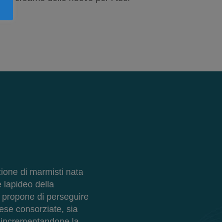
ione di marmisti nata
 lapideo della
i propone di perseguire
rese consorziate, sia
e incrementandone la