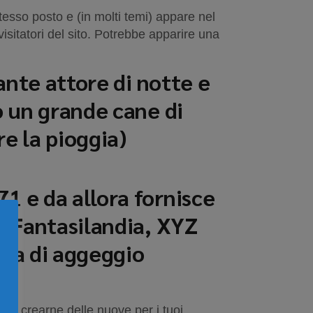
esso posto e (in molti temi) appare nel
sitatori del sito. Potrebbe apparire una
rante attore di notte e
o un grande cane di
e la pioggia)
1 e da allora fornisce
 a Fantasilandia, XYZ
rta di aggeggio
, e crearne delle nuove per i tuoi