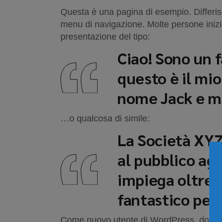
Questa è una pagina di esempio. Differis
menu di navigazione. Molte persone inizia
presentazione del tipo:
Ciao! Sono un f
questo è il mio
nome Jack e mi 
…o qualcosa di simile:
La Società XYZ
al pubblico agg
impiega oltre 
fantastico per 
Come nuovo utente di WordPress, dovres