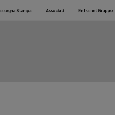
assegna Stampa
Associati
Entra nel Gruppo
blicazioni
aloghi Associati
ubblicazioni
ataloghi Associati