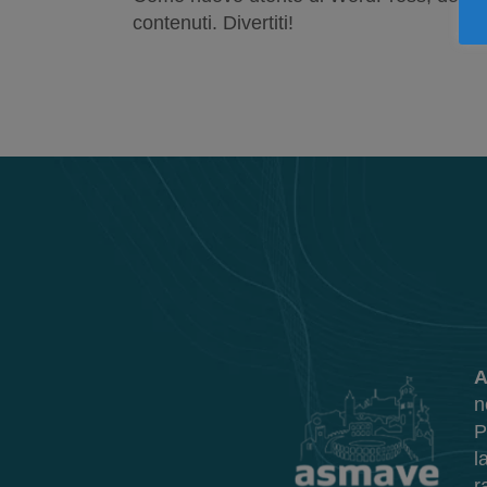
contenuti. Divertiti!
A
n
P
l
r