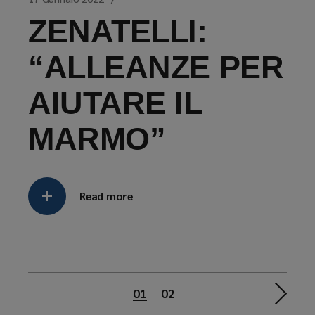
ZENATELLI:
“ALLEANZE PER
AIUTARE IL
MARMO”
Read more
Paginazione
01
02